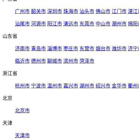
广州市
韶关市
深圳市
珠海市
汕头市
佛山市
江门市
湛江
汕尾市
河源市
阳江市
清远市
东莞市
中山市
潮州市
揭阳
山东省
济南市
青岛市
淄博市
枣庄市
东营市
烟台市
潍坊市
济宁
临沂市
德州市
聊城市
滨州市
菏泽市
浙江省
杭州市
宁波市
温州市
嘉兴市
湖州市
绍兴市
金华市
衢州
北京
北京市
天津
天津市