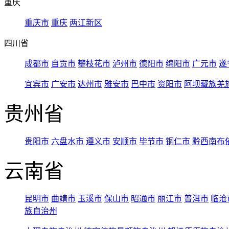
重庆
重庆市
重庆
两江新区
四川省
成都市
自贡市
攀枝花市
泸州市
德阳市
绵阳市
广元市
遂
宜宾市
广安市
达州市
雅安市
巴中市
资阳市
阿坝藏族羌
贵州省
贵阳市
六盘水市
遵义市
安顺市
毕节市
铜仁市
黔西南布
云南省
昆明市
曲靖市
玉溪市
保山市
昭通市
丽江市
普洱市
临沧
族自治州