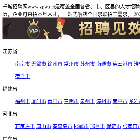
千城招聘网www.zpw.net是覆盖全国各省、市、区县的人
历，企业可直招本地人才，一站式解决全国求职招工需求。 2026
江苏省
南京市
无锡市
徐州市
常州市
苏州市
南通市
连云港市
淮
宿迁市
福建省
福州市
厦门市
莆田市
三明市
泉州市
漳州市
南平市
龙岩
河北省
石家庄市
唐山市
秦皇岛市
邯郸市
邢台市
保定市
张家口
广东省