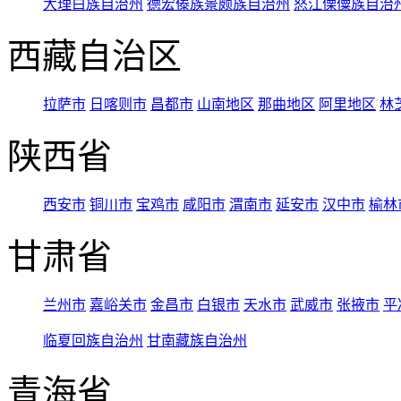
大理白族自治州
德宏傣族景颇族自治州
怒江傈僳族自治
西藏自治区
拉萨市
日喀则市
昌都市
山南地区
那曲地区
阿里地区
林
陕西省
西安市
铜川市
宝鸡市
咸阳市
渭南市
延安市
汉中市
榆林
甘肃省
兰州市
嘉峪关市
金昌市
白银市
天水市
武威市
张掖市
平
临夏回族自治州
甘南藏族自治州
青海省