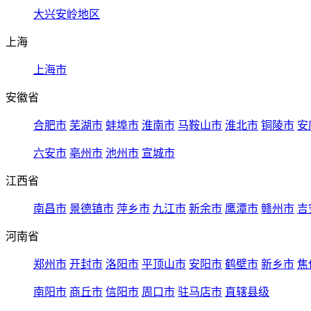
大兴安岭地区
上海
上海市
安徽省
合肥市
芜湖市
蚌埠市
淮南市
马鞍山市
淮北市
铜陵市
安
六安市
亳州市
池州市
宣城市
江西省
南昌市
景德镇市
萍乡市
九江市
新余市
鹰潭市
赣州市
吉
河南省
郑州市
开封市
洛阳市
平顶山市
安阳市
鹤壁市
新乡市
焦
南阳市
商丘市
信阳市
周口市
驻马店市
直辖县级