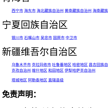
西宁市
海东市
海北藏族自治州
黄南藏族自治州
海南藏族
宁夏回族自治区
银川市
石嘴山市
吴忠市
固原市
中卫市
新疆维吾尔自治区
乌鲁木齐市
克拉玛依市
吐鲁番地区
哈密地区
昌吉回族自
克孜自治州
喀什地区
和田地区
伊犁哈萨克自治州
塔城地区
阿勒泰地区
直辖县级
免责声明：