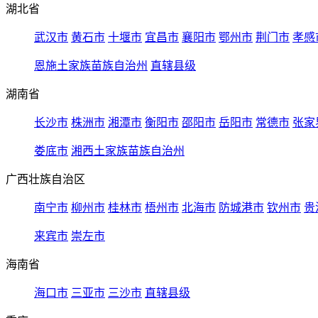
湖北省
武汉市
黄石市
十堰市
宜昌市
襄阳市
鄂州市
荆门市
孝感
恩施土家族苗族自治州
直辖县级
湖南省
长沙市
株洲市
湘潭市
衡阳市
邵阳市
岳阳市
常德市
张家
娄底市
湘西土家族苗族自治州
广西壮族自治区
南宁市
柳州市
桂林市
梧州市
北海市
防城港市
钦州市
贵
来宾市
崇左市
海南省
海口市
三亚市
三沙市
直辖县级