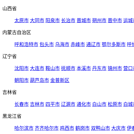
山西省
太原市
大同市
阳泉市
长治市
晋城市
朔州市
晋中市
运城
内蒙古自治区
呼和浩特市
包头市
乌海市
赤峰市
通辽市
鄂尔多斯市
呼
辽宁省
沈阳市
大连市
鞍山市
抚顺市
本溪市
丹东市
锦州市
营口
朝阳市
葫芦岛市
金普新区
吉林省
长春市
吉林市
四平市
辽源市
通化市
白山市
松原市
白城
黑龙江省
哈尔滨市
齐齐哈尔市
鸡西市
鹤岗市
双鸭山市
大庆市
伊