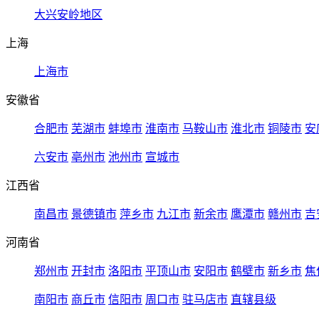
大兴安岭地区
上海
上海市
安徽省
合肥市
芜湖市
蚌埠市
淮南市
马鞍山市
淮北市
铜陵市
安
六安市
亳州市
池州市
宣城市
江西省
南昌市
景德镇市
萍乡市
九江市
新余市
鹰潭市
赣州市
吉
河南省
郑州市
开封市
洛阳市
平顶山市
安阳市
鹤壁市
新乡市
焦
南阳市
商丘市
信阳市
周口市
驻马店市
直辖县级