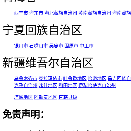
西宁市
海东市
海北藏族自治州
黄南藏族自治州
海南藏族
宁夏回族自治区
银川市
石嘴山市
吴忠市
固原市
中卫市
新疆维吾尔自治区
乌鲁木齐市
克拉玛依市
吐鲁番地区
哈密地区
昌吉回族自
克孜自治州
喀什地区
和田地区
伊犁哈萨克自治州
塔城地区
阿勒泰地区
直辖县级
免责声明：