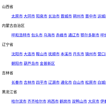
山西省
太原市
大同市
阳泉市
长治市
晋城市
朔州市
晋中市
运城
内蒙古自治区
呼和浩特市
包头市
乌海市
赤峰市
通辽市
鄂尔多斯市
呼
辽宁省
沈阳市
大连市
鞍山市
抚顺市
本溪市
丹东市
锦州市
营口
朝阳市
葫芦岛市
金普新区
吉林省
长春市
吉林市
四平市
辽源市
通化市
白山市
松原市
白城
黑龙江省
哈尔滨市
齐齐哈尔市
鸡西市
鹤岗市
双鸭山市
大庆市
伊