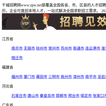
千城招聘网www.zpw.net是覆盖全国各省、市、区县的人
历，企业可直招本地人才，一站式解决全国求职招工需求。 2026
江苏省
南京市
无锡市
徐州市
常州市
苏州市
南通市
连云港市
淮
宿迁市
福建省
福州市
厦门市
莆田市
三明市
泉州市
漳州市
南平市
龙岩
河北省
石家庄市
唐山市
秦皇岛市
邯郸市
邢台市
保定市
张家口
广东省