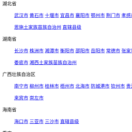
湖北省
武汉市
黄石市
十堰市
宜昌市
襄阳市
鄂州市
荆门市
孝感
恩施土家族苗族自治州
直辖县级
湖南省
长沙市
株洲市
湘潭市
衡阳市
邵阳市
岳阳市
常德市
张家
娄底市
湘西土家族苗族自治州
广西壮族自治区
南宁市
柳州市
桂林市
梧州市
北海市
防城港市
钦州市
贵
来宾市
崇左市
海南省
海口市
三亚市
三沙市
直辖县级