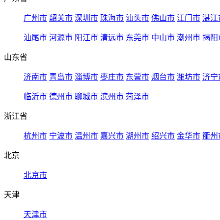
广州市
韶关市
深圳市
珠海市
汕头市
佛山市
江门市
湛江
汕尾市
河源市
阳江市
清远市
东莞市
中山市
潮州市
揭阳
山东省
济南市
青岛市
淄博市
枣庄市
东营市
烟台市
潍坊市
济宁
临沂市
德州市
聊城市
滨州市
菏泽市
浙江省
杭州市
宁波市
温州市
嘉兴市
湖州市
绍兴市
金华市
衢州
北京
北京市
天津
天津市