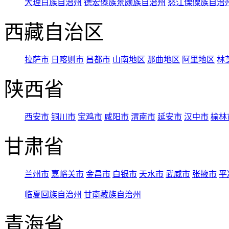
大理白族自治州
德宏傣族景颇族自治州
怒江傈僳族自治
西藏自治区
拉萨市
日喀则市
昌都市
山南地区
那曲地区
阿里地区
林
陕西省
西安市
铜川市
宝鸡市
咸阳市
渭南市
延安市
汉中市
榆林
甘肃省
兰州市
嘉峪关市
金昌市
白银市
天水市
武威市
张掖市
平
临夏回族自治州
甘南藏族自治州
青海省