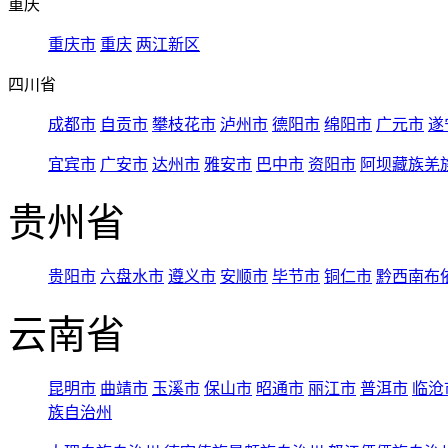
重庆
重庆市
重庆
两江新区
四川省
成都市
自贡市
攀枝花市
泸州市
德阳市
绵阳市
广元市
遂
宜宾市
广安市
达州市
雅安市
巴中市
资阳市
阿坝藏族羌
贵州省
贵阳市
六盘水市
遵义市
安顺市
毕节市
铜仁市
黔西南布
云南省
昆明市
曲靖市
玉溪市
保山市
昭通市
丽江市
普洱市
临沧
族自治州