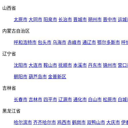
山西省
太原市
大同市
阳泉市
长治市
晋城市
朔州市
晋中市
运城
内蒙古自治区
呼和浩特市
包头市
乌海市
赤峰市
通辽市
鄂尔多斯市
呼
辽宁省
沈阳市
大连市
鞍山市
抚顺市
本溪市
丹东市
锦州市
营口
朝阳市
葫芦岛市
金普新区
吉林省
长春市
吉林市
四平市
辽源市
通化市
白山市
松原市
白城
黑龙江省
哈尔滨市
齐齐哈尔市
鸡西市
鹤岗市
双鸭山市
大庆市
伊