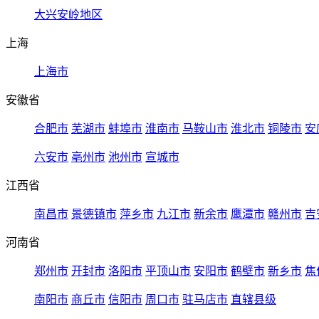
大兴安岭地区
上海
上海市
安徽省
合肥市
芜湖市
蚌埠市
淮南市
马鞍山市
淮北市
铜陵市
安
六安市
亳州市
池州市
宣城市
江西省
南昌市
景德镇市
萍乡市
九江市
新余市
鹰潭市
赣州市
吉
河南省
郑州市
开封市
洛阳市
平顶山市
安阳市
鹤壁市
新乡市
焦
南阳市
商丘市
信阳市
周口市
驻马店市
直辖县级