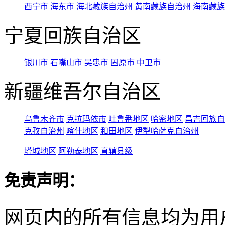
西宁市
海东市
海北藏族自治州
黄南藏族自治州
海南藏族
宁夏回族自治区
银川市
石嘴山市
吴忠市
固原市
中卫市
新疆维吾尔自治区
乌鲁木齐市
克拉玛依市
吐鲁番地区
哈密地区
昌吉回族自
克孜自治州
喀什地区
和田地区
伊犁哈萨克自治州
塔城地区
阿勒泰地区
直辖县级
免责声明：
网页内的所有信息均为用