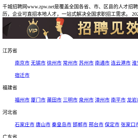
千城招聘网www.zpw.net是覆盖全国各省、市、区县的人
历，企业可直招本地人才，一站式解决全国求职招工需求。 2026
江苏省
南京市
无锡市
徐州市
常州市
苏州市
南通市
连云港市
淮
宿迁市
福建省
福州市
厦门市
莆田市
三明市
泉州市
漳州市
南平市
龙岩
河北省
石家庄市
唐山市
秦皇岛市
邯郸市
邢台市
保定市
张家口
广东省