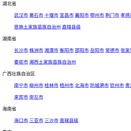
湖北省
武汉市
黄石市
十堰市
宜昌市
襄阳市
鄂州市
荆门市
孝感
恩施土家族苗族自治州
直辖县级
湖南省
长沙市
株洲市
湘潭市
衡阳市
邵阳市
岳阳市
常德市
张家
娄底市
湘西土家族苗族自治州
广西壮族自治区
南宁市
柳州市
桂林市
梧州市
北海市
防城港市
钦州市
贵
来宾市
崇左市
海南省
海口市
三亚市
三沙市
直辖县级