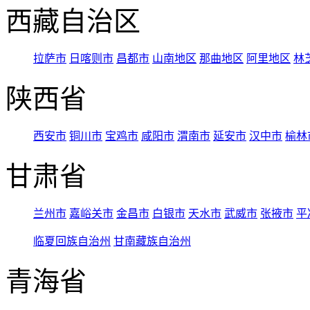
西藏自治区
拉萨市
日喀则市
昌都市
山南地区
那曲地区
阿里地区
林
陕西省
西安市
铜川市
宝鸡市
咸阳市
渭南市
延安市
汉中市
榆林
甘肃省
兰州市
嘉峪关市
金昌市
白银市
天水市
武威市
张掖市
平
临夏回族自治州
甘南藏族自治州
青海省