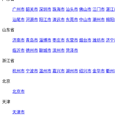
广州市
韶关市
深圳市
珠海市
汕头市
佛山市
江门市
湛江
汕尾市
河源市
阳江市
清远市
东莞市
中山市
潮州市
揭阳
山东省
济南市
青岛市
淄博市
枣庄市
东营市
烟台市
潍坊市
济宁
临沂市
德州市
聊城市
滨州市
菏泽市
浙江省
杭州市
宁波市
温州市
嘉兴市
湖州市
绍兴市
金华市
衢州
北京
北京市
天津
天津市