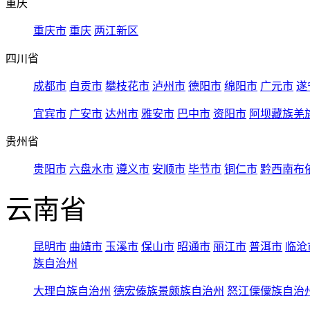
重庆
重庆市
重庆
两江新区
四川省
成都市
自贡市
攀枝花市
泸州市
德阳市
绵阳市
广元市
遂
宜宾市
广安市
达州市
雅安市
巴中市
资阳市
阿坝藏族羌
贵州省
贵阳市
六盘水市
遵义市
安顺市
毕节市
铜仁市
黔西南布
云南省
昆明市
曲靖市
玉溪市
保山市
昭通市
丽江市
普洱市
临沧
族自治州
大理白族自治州
德宏傣族景颇族自治州
怒江傈僳族自治