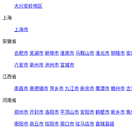
大兴安岭地区
上海
上海市
安徽省
合肥市
芜湖市
蚌埠市
淮南市
马鞍山市
淮北市
铜陵市
安
六安市
亳州市
池州市
宣城市
江西省
南昌市
景德镇市
萍乡市
九江市
新余市
鹰潭市
赣州市
吉
河南省
郑州市
开封市
洛阳市
平顶山市
安阳市
鹤壁市
新乡市
焦
南阳市
商丘市
信阳市
周口市
驻马店市
直辖县级