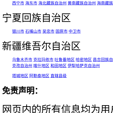
西宁市
海东市
海北藏族自治州
黄南藏族自治州
海南藏族
宁夏回族自治区
银川市
石嘴山市
吴忠市
固原市
中卫市
新疆维吾尔自治区
乌鲁木齐市
克拉玛依市
吐鲁番地区
哈密地区
昌吉回族自
克孜自治州
喀什地区
和田地区
伊犁哈萨克自治州
塔城地区
阿勒泰地区
直辖县级
免责声明：
网页内的所有信息均为用