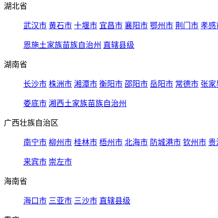
湖北省
武汉市
黄石市
十堰市
宜昌市
襄阳市
鄂州市
荆门市
孝感
恩施土家族苗族自治州
直辖县级
湖南省
长沙市
株洲市
湘潭市
衡阳市
邵阳市
岳阳市
常德市
张家
娄底市
湘西土家族苗族自治州
广西壮族自治区
南宁市
柳州市
桂林市
梧州市
北海市
防城港市
钦州市
贵
来宾市
崇左市
海南省
海口市
三亚市
三沙市
直辖县级