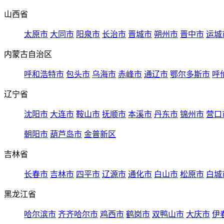
山西省
太原市
大同市
阳泉市
长治市
晋城市
朔州市
晋中市
运城
内蒙古自治区
呼和浩特市
包头市
乌海市
赤峰市
通辽市
鄂尔多斯市
呼
辽宁省
沈阳市
大连市
鞍山市
抚顺市
本溪市
丹东市
锦州市
营口
朝阳市
葫芦岛市
金普新区
吉林省
长春市
吉林市
四平市
辽源市
通化市
白山市
松原市
白城
黑龙江省
哈尔滨市
齐齐哈尔市
鸡西市
鹤岗市
双鸭山市
大庆市
伊