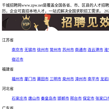
千城招聘网www.zpw.net是覆盖全国各省、市、区县的人
历，企业可直招本地人才，一站式解决全国求职招工需求。 2026
江苏省
南京市
无锡市
徐州市
常州市
苏州市
南通市
连云港市
淮
宿迁市
福建省
福州市
厦门市
莆田市
三明市
泉州市
漳州市
南平市
龙岩
河北省
石家庄市
唐山市
秦皇岛市
邯郸市
邢台市
保定市
张家口
广东省