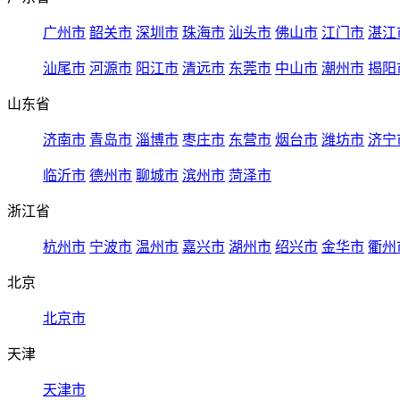
广州市
韶关市
深圳市
珠海市
汕头市
佛山市
江门市
湛江
汕尾市
河源市
阳江市
清远市
东莞市
中山市
潮州市
揭阳
山东省
济南市
青岛市
淄博市
枣庄市
东营市
烟台市
潍坊市
济宁
临沂市
德州市
聊城市
滨州市
菏泽市
浙江省
杭州市
宁波市
温州市
嘉兴市
湖州市
绍兴市
金华市
衢州
北京
北京市
天津
天津市