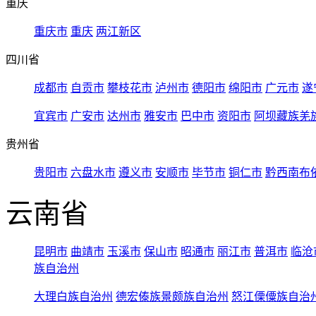
重庆
重庆市
重庆
两江新区
四川省
成都市
自贡市
攀枝花市
泸州市
德阳市
绵阳市
广元市
遂
宜宾市
广安市
达州市
雅安市
巴中市
资阳市
阿坝藏族羌
贵州省
贵阳市
六盘水市
遵义市
安顺市
毕节市
铜仁市
黔西南布
云南省
昆明市
曲靖市
玉溪市
保山市
昭通市
丽江市
普洱市
临沧
族自治州
大理白族自治州
德宏傣族景颇族自治州
怒江傈僳族自治