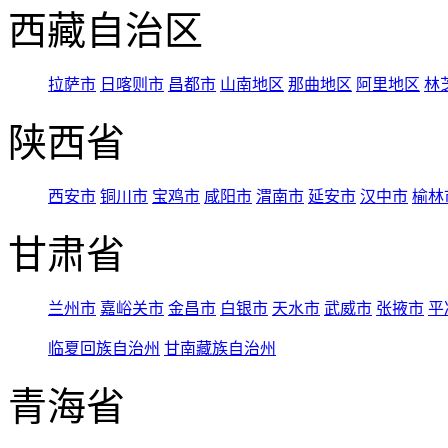
西藏自治区
拉萨市
日喀则市
昌都市
山南地区
那曲地区
阿里地区
林
陕西省
西安市
铜川市
宝鸡市
咸阳市
渭南市
延安市
汉中市
榆林
甘肃省
兰州市
嘉峪关市
金昌市
白银市
天水市
武威市
张掖市
平
临夏回族自治州
甘南藏族自治州
青海省