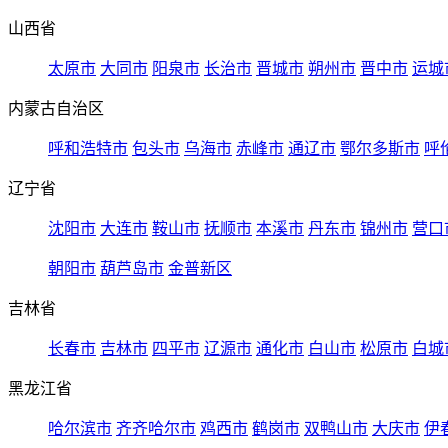
山西省
太原市
大同市
阳泉市
长治市
晋城市
朔州市
晋中市
运城
内蒙古自治区
呼和浩特市
包头市
乌海市
赤峰市
通辽市
鄂尔多斯市
呼
辽宁省
沈阳市
大连市
鞍山市
抚顺市
本溪市
丹东市
锦州市
营口
朝阳市
葫芦岛市
金普新区
吉林省
长春市
吉林市
四平市
辽源市
通化市
白山市
松原市
白城
黑龙江省
哈尔滨市
齐齐哈尔市
鸡西市
鹤岗市
双鸭山市
大庆市
伊