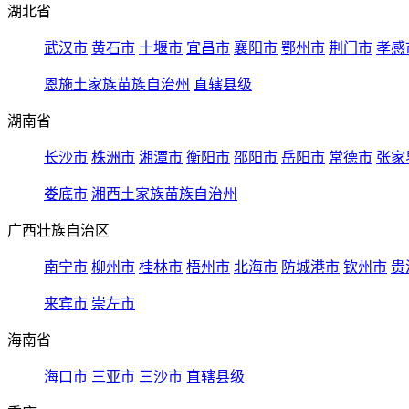
湖北省
武汉市
黄石市
十堰市
宜昌市
襄阳市
鄂州市
荆门市
孝感
恩施土家族苗族自治州
直辖县级
湖南省
长沙市
株洲市
湘潭市
衡阳市
邵阳市
岳阳市
常德市
张家
娄底市
湘西土家族苗族自治州
广西壮族自治区
南宁市
柳州市
桂林市
梧州市
北海市
防城港市
钦州市
贵
来宾市
崇左市
海南省
海口市
三亚市
三沙市
直辖县级