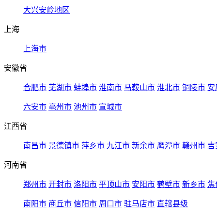
大兴安岭地区
上海
上海市
安徽省
合肥市
芜湖市
蚌埠市
淮南市
马鞍山市
淮北市
铜陵市
安
六安市
亳州市
池州市
宣城市
江西省
南昌市
景德镇市
萍乡市
九江市
新余市
鹰潭市
赣州市
吉
河南省
郑州市
开封市
洛阳市
平顶山市
安阳市
鹤壁市
新乡市
焦
南阳市
商丘市
信阳市
周口市
驻马店市
直辖县级