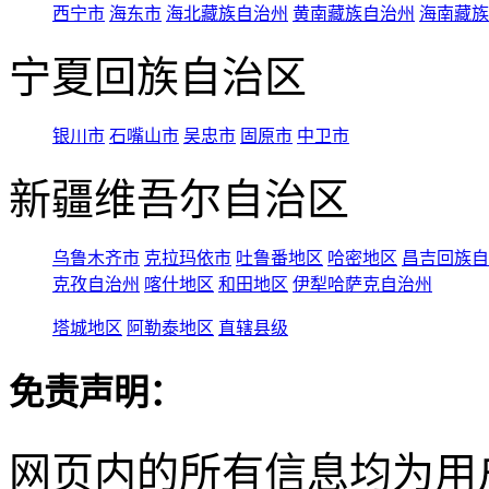
西宁市
海东市
海北藏族自治州
黄南藏族自治州
海南藏族
宁夏回族自治区
银川市
石嘴山市
吴忠市
固原市
中卫市
新疆维吾尔自治区
乌鲁木齐市
克拉玛依市
吐鲁番地区
哈密地区
昌吉回族自
克孜自治州
喀什地区
和田地区
伊犁哈萨克自治州
塔城地区
阿勒泰地区
直辖县级
免责声明：
网页内的所有信息均为用