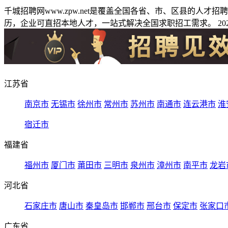
千城招聘网www.zpw.net是覆盖全国各省、市、区县的人
历，企业可直招本地人才，一站式解决全国求职招工需求。 2026
江苏省
南京市
无锡市
徐州市
常州市
苏州市
南通市
连云港市
淮
宿迁市
福建省
福州市
厦门市
莆田市
三明市
泉州市
漳州市
南平市
龙岩
河北省
石家庄市
唐山市
秦皇岛市
邯郸市
邢台市
保定市
张家口
广东省