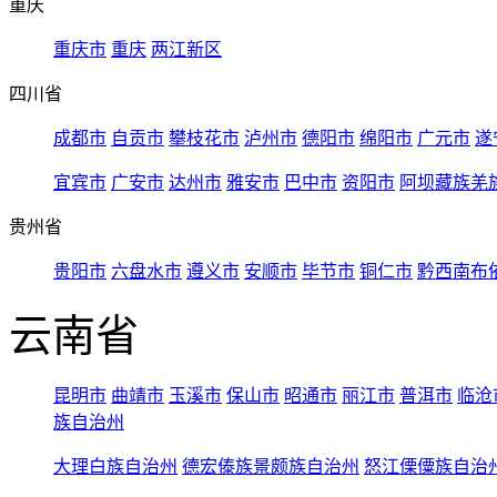
重庆
重庆市
重庆
两江新区
四川省
成都市
自贡市
攀枝花市
泸州市
德阳市
绵阳市
广元市
遂
宜宾市
广安市
达州市
雅安市
巴中市
资阳市
阿坝藏族羌
贵州省
贵阳市
六盘水市
遵义市
安顺市
毕节市
铜仁市
黔西南布
云南省
昆明市
曲靖市
玉溪市
保山市
昭通市
丽江市
普洱市
临沧
族自治州
大理白族自治州
德宏傣族景颇族自治州
怒江傈僳族自治