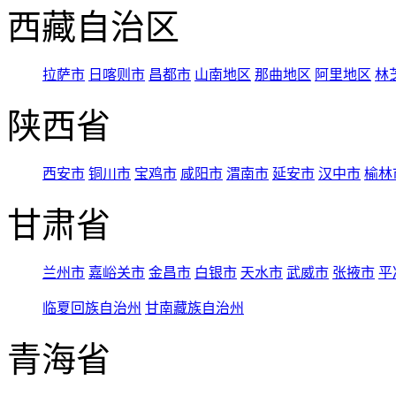
西藏自治区
拉萨市
日喀则市
昌都市
山南地区
那曲地区
阿里地区
林
陕西省
西安市
铜川市
宝鸡市
咸阳市
渭南市
延安市
汉中市
榆林
甘肃省
兰州市
嘉峪关市
金昌市
白银市
天水市
武威市
张掖市
平
临夏回族自治州
甘南藏族自治州
青海省