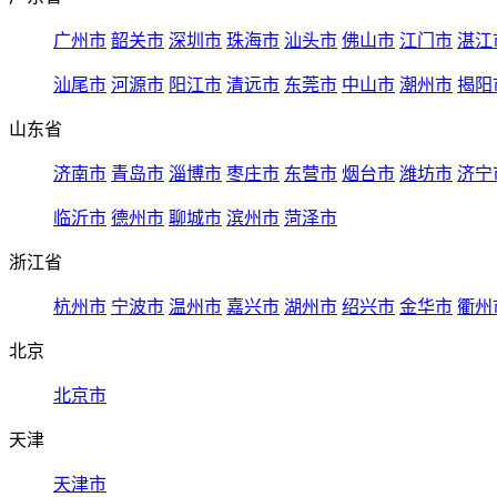
广州市
韶关市
深圳市
珠海市
汕头市
佛山市
江门市
湛江
汕尾市
河源市
阳江市
清远市
东莞市
中山市
潮州市
揭阳
山东省
济南市
青岛市
淄博市
枣庄市
东营市
烟台市
潍坊市
济宁
临沂市
德州市
聊城市
滨州市
菏泽市
浙江省
杭州市
宁波市
温州市
嘉兴市
湖州市
绍兴市
金华市
衢州
北京
北京市
天津
天津市